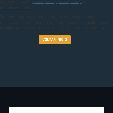
seguintes emails:
ou
quintadojardim@quintadojardim.pt
mirtibeira@mirtibeira.pt
Também poderá exercer os direitos de oposição, acesso,
retificação e cancelamento dos dados pessoais facilitados, por
e-mail a:
ou
quintadojardim@quintadojardim.pt
mirtibeira@mirtibeira.pt
VOLTAR INÍCIO