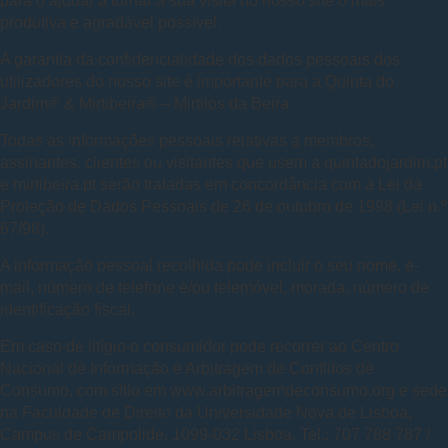
para o ajudar a tornar a sua visita no nosso site o mais
produtiva e agradável possível.
A garantia da confidencialidade dos dados pessoais dos
utilizadores do nosso site é importante para a
Quinta do
Jardim® & Mirtibeira® – Mirtilos da Beira
Todas as informações pessoais relativas a membros,
assinantes, clientes ou visitantes que usem a quintadojardim.pt
e mirtibeira.pt serão tratadas em concordância com a Lei da
Proteção de Dados Pessoais de 26 de outubro de 1998 (Lei n.º
67/98).
A informação pessoal recolhida pode incluir o seu nome, e-
mail, número de telefone e/ou telemóvel, morada, número de
identificação fiscal.
Em caso de litígio o consumidor pode recorrer ao Centro
Nacional de Informação e Arbitragem de Conflitos de
Consumo, com sítio em www.arbitragemdeconsumo.org e sede
na Faculdade de Direito da Universidade Nova de Lisboa,
Campus de Campolide, 1099-032 Lisboa, Tel.: 707 788 787 /